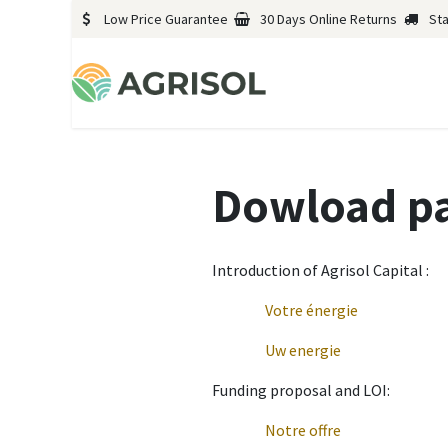
Low Price Guarantee
30 Days Online Returns
St
Dowload p
Introduction of Agrisol Capital :
​​Votre énergie
​Uw energie
Funding proposal and LOI:​​
​Notre offre