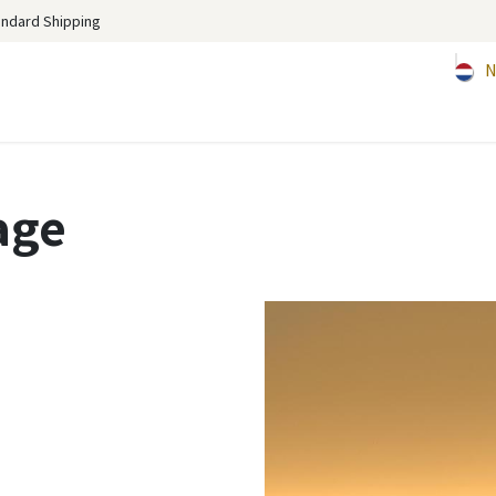
andard Shipping
N
age