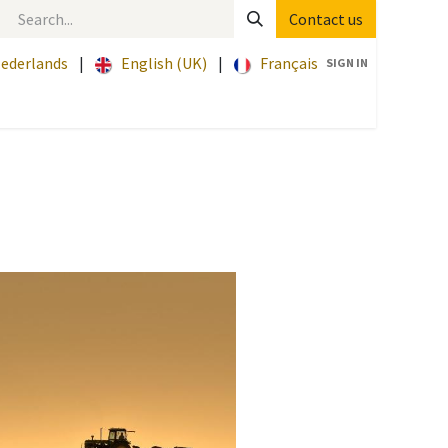
Contact us
ederlands
|
English (UK)
|
Français
SIGN IN
Start
Contact
Libramont